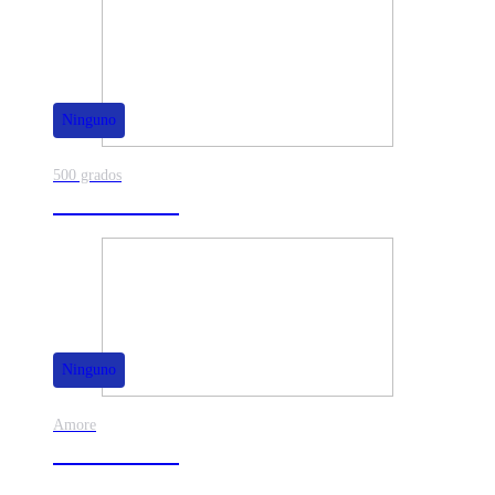
Ninguno
500 grados
80% de dscto.
Ninguno
Amore
50% de dscto.