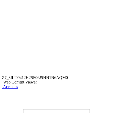
verificar su Nivel y los descuentos disponibles en la sección
“Beneficios Qore” de la App BCP.
Descuento no acumulable ni válido con otras
promociones.|Indispensable presentar DNI físico para
acceder a la promoción.|Beneficio No Transferible, para usar
el beneficio el titular deberá estar presente.|Válido para
pagos con Tarjetas de Débito o Crédito del BCP.|La tarjeta
con la que se realice el pago debe estar a nombre del
titular.|Válido para uso ilimitado desde el 01/07/2026 hasta el
30/09/2026.|El BCP no se responsabiliza por el servicio o
producto brindado del comercio participante.
Z7_8ILI09412H2SF06JSNN1N6AQM0
Web Content Viewer
Acciones
También te puede interesar