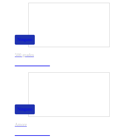
Ninguno
500 grados
80% de dscto.
Ninguno
Amore
50% de dscto.