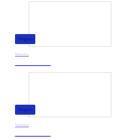
Ninguno
Morelia
30% de dscto.
Ninguno
Violetta
40% de dscto.