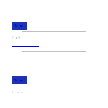
Ninguno
Morelia
30% de dscto.
Ninguno
Violetta
40% de dscto.