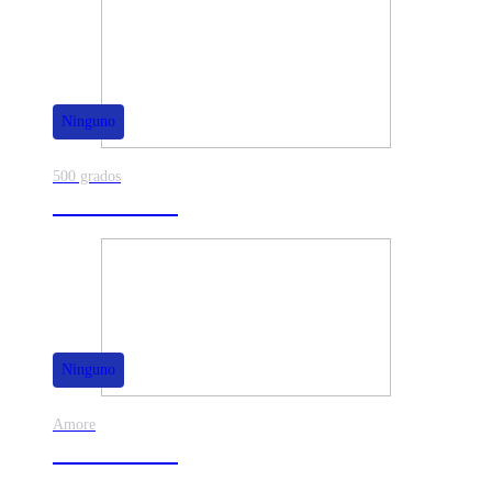
Ninguno
500 grados
80% de dscto.
Ninguno
Amore
50% de dscto.