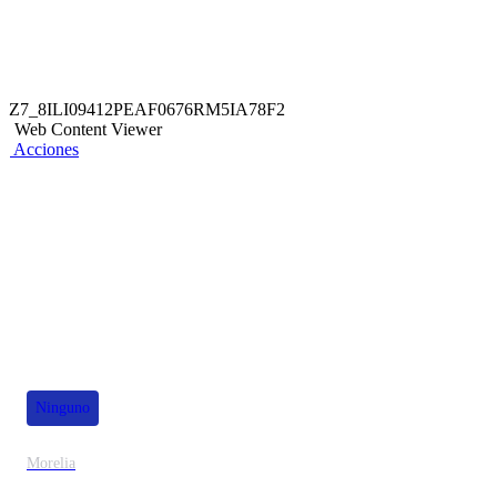
Z7_8ILI09412PEAF0676RM5IA78F2
Web Content Viewer
Acciones
También te puede interesar
Ninguno
Morelia
30% de dscto.