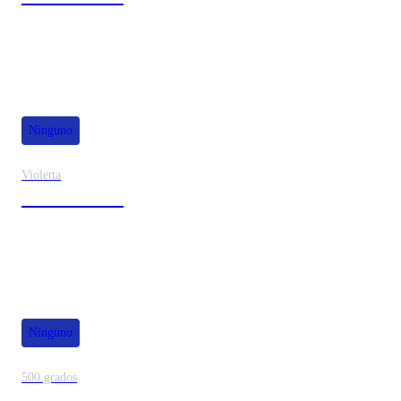
Ninguno
Violetta
40% de dscto.
Ninguno
500 grados