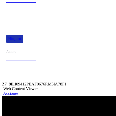
80% de dscto.
Ninguno
Amore
50% de dscto.
Z7_8ILI09412PEAF0676RM5IA78F1
Web Content Viewer
Acciones