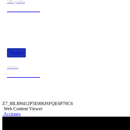
500 grados
80% de dscto.
Ninguno
Amore
50% de dscto.
Z7_8ILI09412P5E006JSFQE6P70C6
Web Content Viewer
Acciones