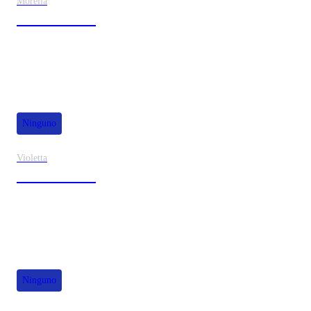
Morelia
30% de dscto.
Ninguno
Violetta
40% de dscto.
Ninguno