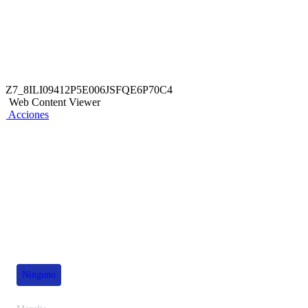
Z7_8ILI09412P5E006JSFQE6P70C4
Web Content Viewer
Acciones
También te puede interesar
Ninguno