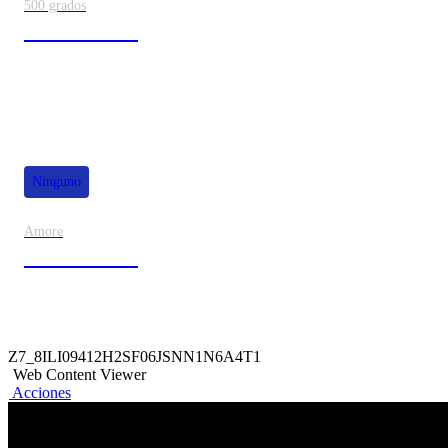
500 grados
80% de dscto.
Ninguno
Amore
50% de dscto.
Z7_8ILI09412H2SF06JSNN1N6A4T1
Web Content Viewer
Acciones