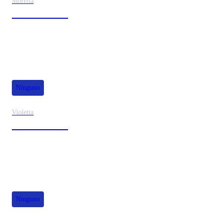
Morelia
30% de dscto.
Ninguno
Violetta
40% de dscto.
Ninguno