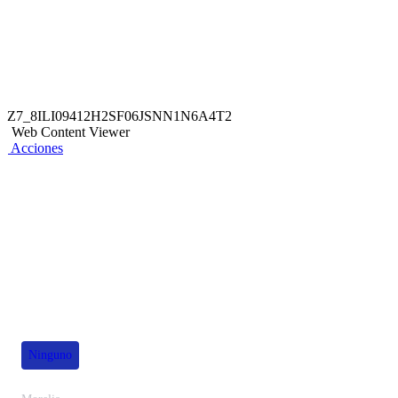
Z7_8ILI09412H2SF06JSNN1N6A4T2
Web Content Viewer
Acciones
También te puede interesar
Ninguno