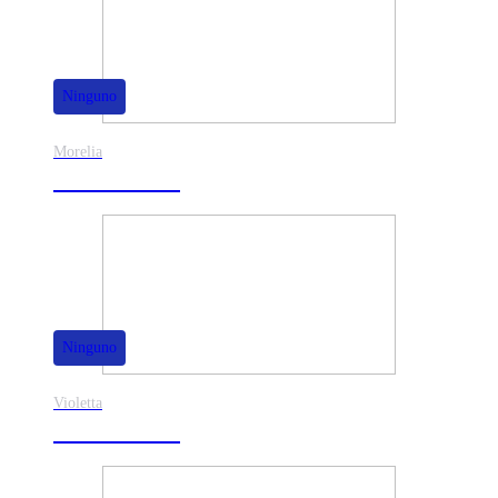
Ninguno
Morelia
30% de dscto.
Ninguno
Violetta
40% de dscto.