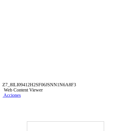
Qore” de la App BCP.
Descuento no acumulable ni válido con otras
promociones.|Indispensable presentar DNI físico para
acceder a la promoción.|Beneficio No Transferible, para usar
el beneficio el titular deberá estar presente.|Válido para
pagos con Tarjetas de Débito o Crédito del BCP.|La tarjeta
con la que se realice el pago debe estar a nombre del
titular.|Válido para uso ilimitado desde el 01/07/2026 hasta el
30/09/2026.|El BCP no se responsabiliza por el servicio o
producto brindado del comercio participante.
Z7_8ILI09412H2SF06JSNN1N6A8F3
Web Content Viewer
Acciones
También te puede interesar