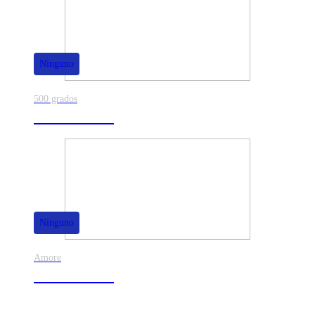
Ninguno
500 grados
80% de dscto.
Ninguno
Amore
50% de dscto.