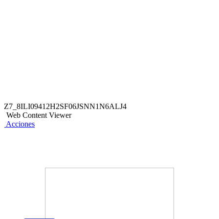
el titular deberá estar presente. Válido para pagos con
Tarjetas de Débito o Crédito del BCP. La tarjeta con la que
se realice el pago debe estar a nombre del titular. Válido para
uso ilimitado desde el 01/07/2026 hasta el 30/09/2026. El
BCP no se responsabiliza por el servicio o producto
brindado del comercio participante. Inversiones en Turismo
S.A. - RUC: 20104347691.
Z7_8ILI09412H2SF06JSNN1N6ALJ4
Web Content Viewer
Acciones
También te puede interesar