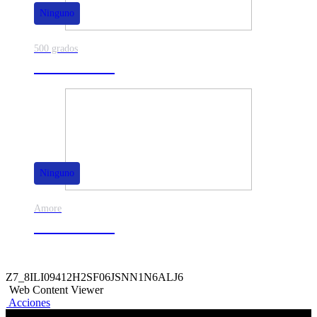
Ninguno
500 grados
80% de dscto.
Ninguno
Amore
50% de dscto.
Z7_8ILI09412H2SF06JSNN1N6ALJ6
Web Content Viewer
Acciones