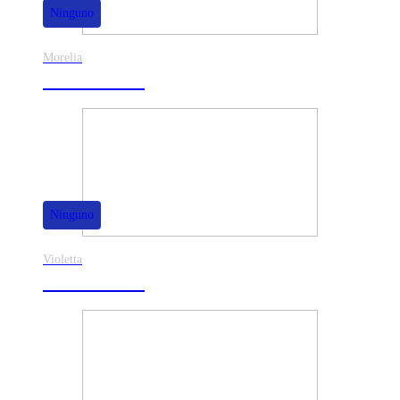
Ninguno
Morelia
30% de dscto.
Ninguno
Violetta
40% de dscto.