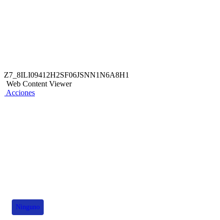
Z7_8ILI09412H2SF06JSNN1N6A8H1
Web Content Viewer
Acciones
También te puede interesar
Ninguno