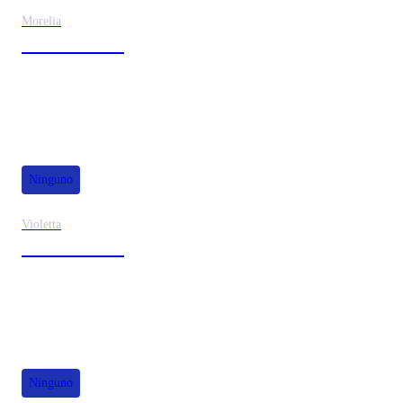
Morelia
30% de dscto.
Ninguno
Violetta
40% de dscto.
Ninguno