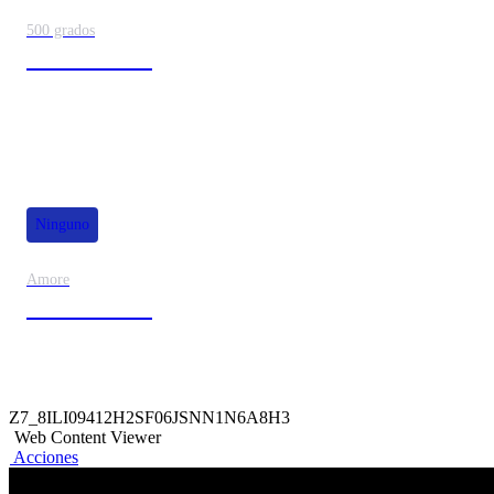
500 grados
80% de dscto.
Ninguno
Amore
50% de dscto.
Z7_8ILI09412H2SF06JSNN1N6A8H3
Web Content Viewer
Acciones