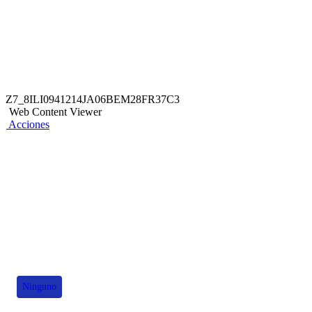
Z7_8ILI0941214JA06BEM28FR37C3
Web Content Viewer
Acciones
También te puede interesar
Ninguno