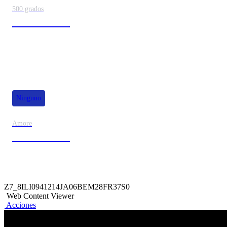
500 grados
80% de dscto.
Ninguno
Amore
50% de dscto.
Z7_8ILI0941214JA06BEM28FR37S0
Web Content Viewer
Acciones