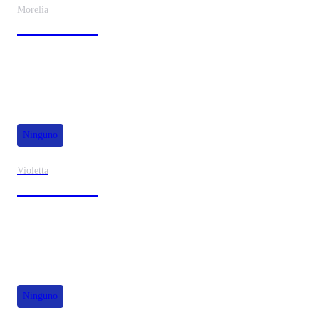
Morelia
30% de dscto.
Ninguno
Violetta
40% de dscto.
Ninguno