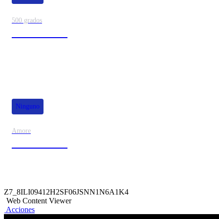
500 grados
80% de dscto.
Ninguno
Amore
50% de dscto.
Z7_8ILI09412H2SF06JSNN1N6A1K4
Web Content Viewer
Acciones