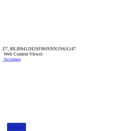
Z7_8ILI09412H2SF06JSNN1N6A147
Web Content Viewer
Acciones
También te puede interesar
Ninguno