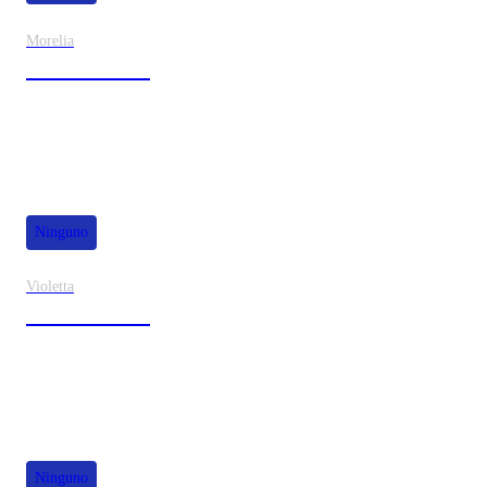
Morelia
30% de dscto.
Ninguno
Violetta
40% de dscto.
Ninguno