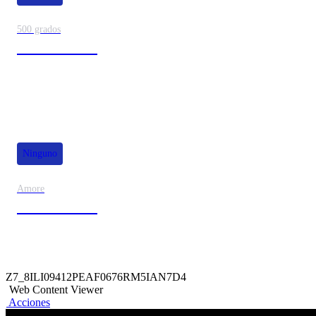
500 grados
80% de dscto.
Ninguno
Amore
50% de dscto.
Z7_8ILI09412PEAF0676RM5IAN7D4
Web Content Viewer
Acciones