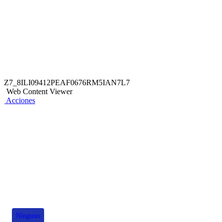
Z7_8ILI09412PEAF0676RM5IAN7L7
Web Content Viewer
Acciones
También te puede interesar
Ninguno