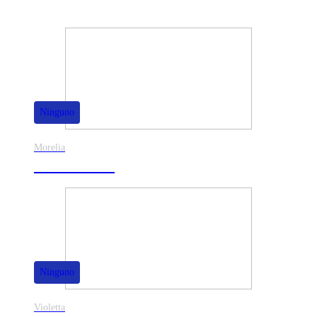
También te puede interesar
Ninguno
Morelia
30% de dscto.
Ninguno
Violetta