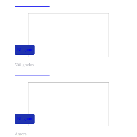
40% de dscto.
Ninguno
500 grados
80% de dscto.
Ninguno
Amore