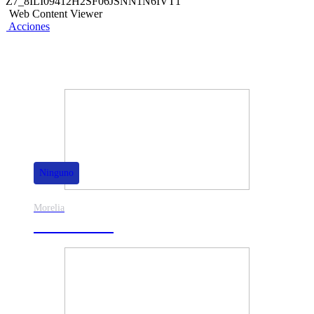
Z7_8ILI09412H2SF06JSNN1N6IVT1
Web Content Viewer
Acciones
También te puede interesar
Ninguno
Morelia
30% de dscto.