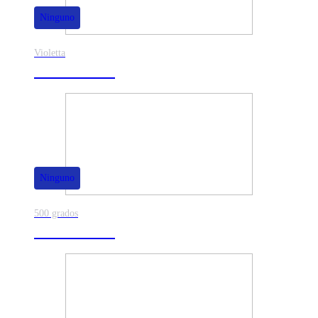
Ninguno
Violetta
40% de dscto.
Ninguno
500 grados
80% de dscto.