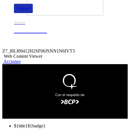
Ninguno
Amore
50% de dscto.
Z7_8ILI09412H2SF06JSNN1N6IVT3
Web Content Viewer
Acciones
${title}
${badge}