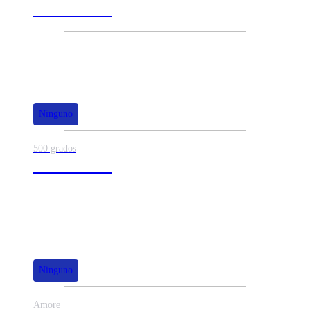
40% de dscto.
Ninguno
500 grados
80% de dscto.
Ninguno
Amore