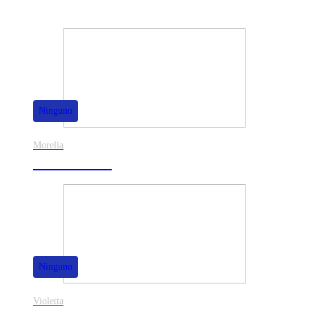
También te puede interesar
Ninguno
Morelia
30% de dscto.
Ninguno
Violetta