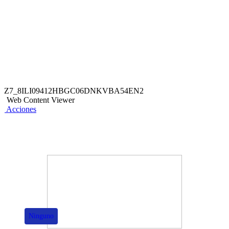
brindado del comercio participante.
Z7_8ILI09412HBGC06DNKVBA54EN2
Web Content Viewer
Acciones
También te puede interesar
Ninguno