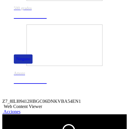
500 grados
80% de dscto.
Ninguno
Amore
50% de dscto.
Z7_8ILI09412HBGC06DNKVBA54EN1
Web Content Viewer
Acciones