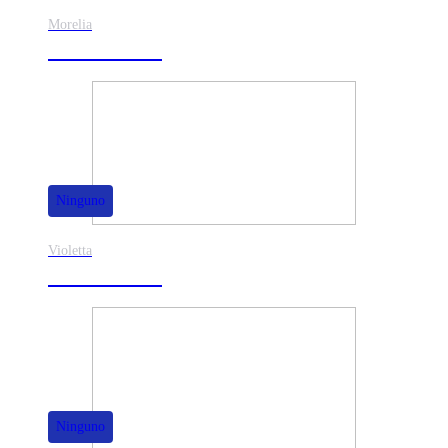
Morelia
30% de dscto.
Ninguno
Violetta
40% de dscto.
Ninguno