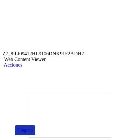
el beneficio el titular deberá estar presente. Válido para
pagos con Tarjetas de Débito o Crédito del BCP. La tarjeta
con la que se realice el pago debe estar a nombre del titular.
El BCP no se responsabiliza por el servicio o producto
brindado del comercio participante.
Z7_8ILI09412HL9106DNK91F2ADH7
Web Content Viewer
Acciones
También te puede interesar
Ninguno