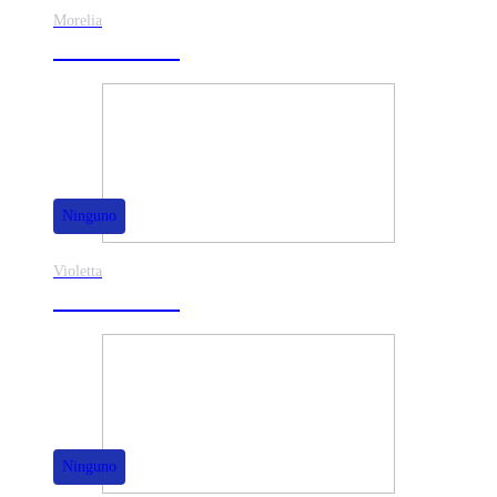
Morelia
30% de dscto.
Ninguno
Violetta
40% de dscto.
Ninguno