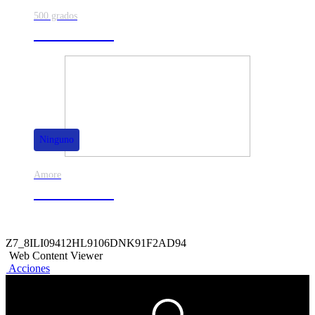
500 grados
80% de dscto.
Ninguno
Amore
50% de dscto.
Z7_8ILI09412HL9106DNK91F2AD94
Web Content Viewer
Acciones