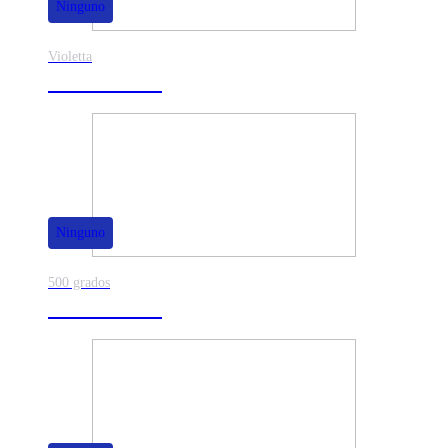
Ninguno
Violetta
40% de dscto.
Ninguno
500 grados
80% de dscto.