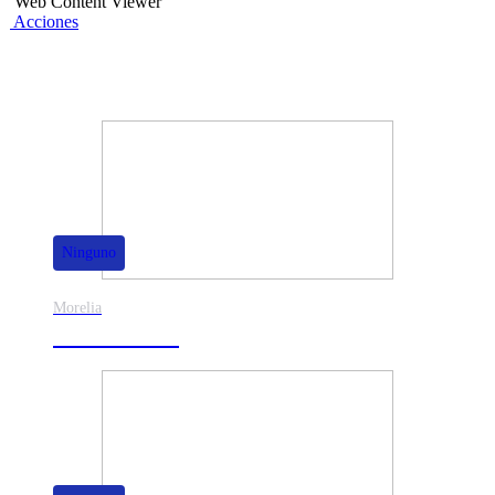
Web Content Viewer
Acciones
También te puede interesar
Ninguno
Morelia
30% de dscto.