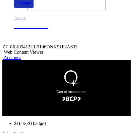
Ninguno
Amore
50% de dscto.
Z7_8ILI09412HL9106DNK91F2A603
Web Content Viewer
Acciones
${title}
${badge}