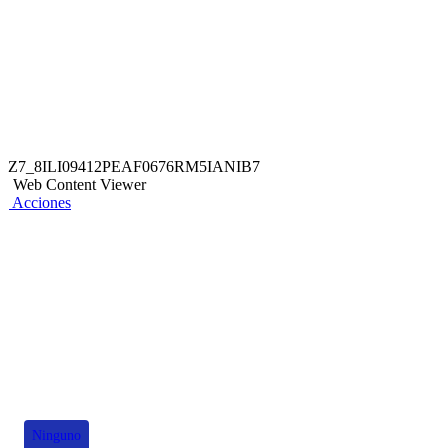
Z7_8ILI09412PEAF0676RM5IANIB7
Web Content Viewer
Acciones
También te puede interesar
Ninguno