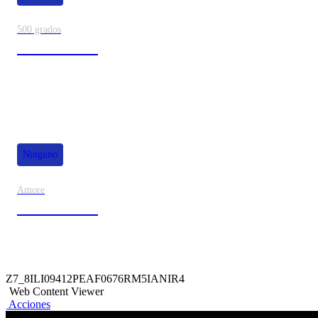
500 grados
80% de dscto.
Ninguno
Amore
50% de dscto.
Z7_8ILI09412PEAF0676RM5IANIR4
Web Content Viewer
Acciones