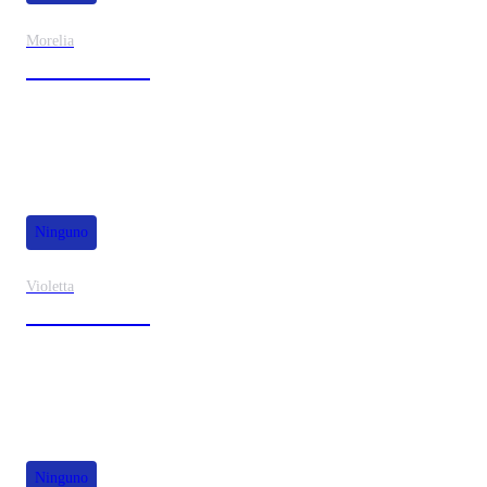
Morelia
30% de dscto.
Ninguno
Violetta
40% de dscto.
Ninguno