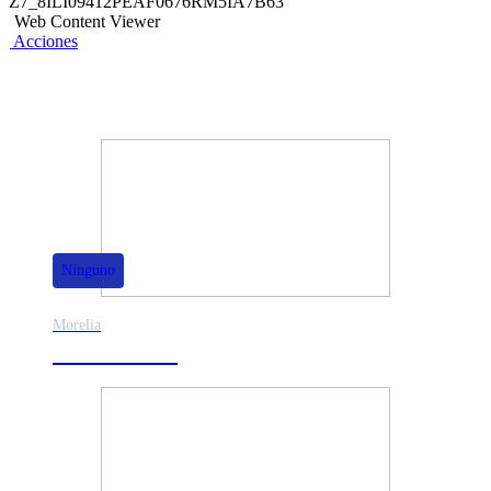
Z7_8ILI09412PEAF0676RM5IA7B63
Web Content Viewer
Acciones
También te puede interesar
Ninguno
Morelia
30% de dscto.