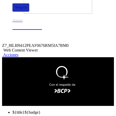
Ninguno
Amore
50% de dscto.
Z7_8ILI09412PEAF0676RM5IA7BM0
Web Content Viewer
Acciones
${title}
${badge}