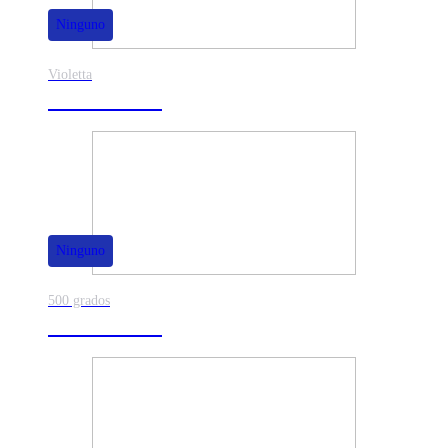
Ninguno
Violetta
40% de dscto.
Ninguno
500 grados
80% de dscto.