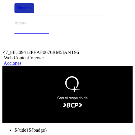
Ninguno
Amore
50% de dscto.
Z7_8ILI09412PEAF0676RM5IANT96
Web Content Viewer
Acciones
${title}
${badge}