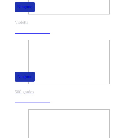
Ninguno
Violetta
40% de dscto.
Ninguno
500 grados
80% de dscto.