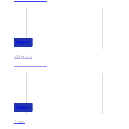
Ninguno
500 grados
80% de dscto.
Ninguno
Amore