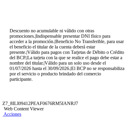
S/50 por cuenta y/o mesa.|Válido para consumo en salón.|No
válido el 23.07.2026, 28.07.2026, 29.07.2026, 06.08.2026
ni 30.08.2026.|No válido para productos del market ni
moldes enteros de postres.
Descuento no acumulable ni válido con otras
promociones.|Indispensable presentar DNI físico para
acceder a la promoción.|Beneficio No Transferible, para usar
el beneficio el titular de la cuenta deberá estar
presente.|Válido para pagos con Tarjetas de Débito o Crédito
del BCP.|La tarjeta con la que se realice el pago debe estar a
nombre del titular.|Válido para un solo uso desde el
01/07/2026 hasta el 30/09/2026.|El BCP no se responsabiliza
por el servicio o producto brindado del comercio
participante.
Z7_8ILI09412PEAF0676RM5IANRJ7
Web Content Viewer
Acciones
También te puede interesar