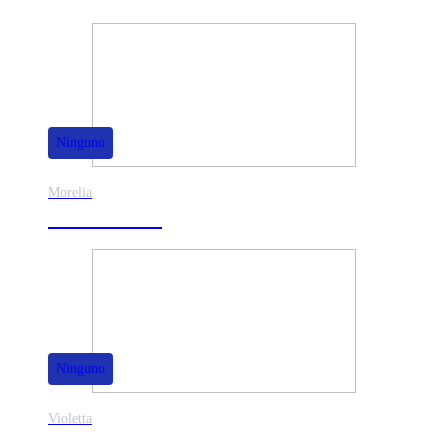
Ninguno
Morelia
30% de dscto.
Ninguno
Violetta
40% de dscto.