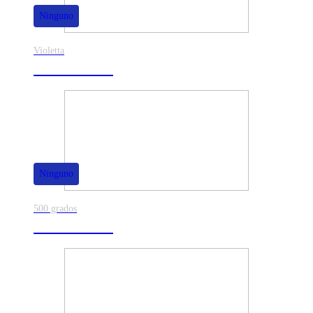
Ninguno
Violetta
40% de dscto.
Ninguno
500 grados
80% de dscto.