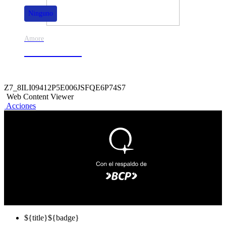
Ninguno
Amore
50% de dscto.
Z7_8ILI09412P5E006JSFQE6P74S7
Web Content Viewer
Acciones
${title}
${badge}