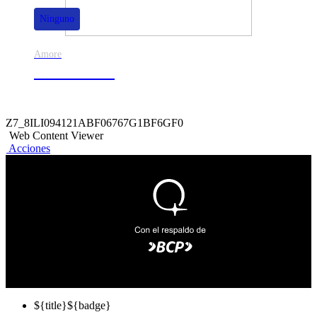
Ninguno
Amore
50% de dscto.
Z7_8ILI094121ABF06767G1BF6GF0
Web Content Viewer
Acciones
${title}
${badge}