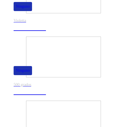
Ninguno
Violetta
40% de dscto.
Ninguno
500 grados
80% de dscto.