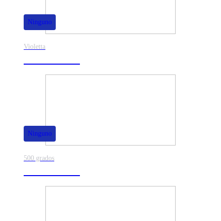
Ninguno
Violetta
40% de dscto.
Ninguno
500 grados
80% de dscto.