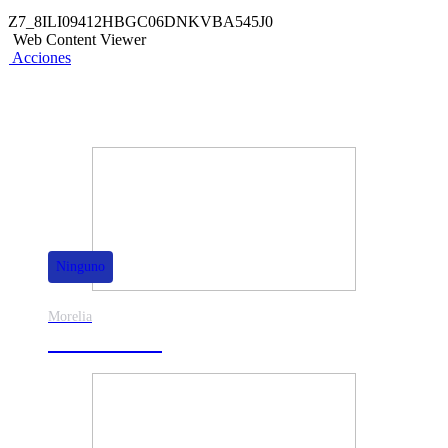
Z7_8ILI09412HBGC06DNKVBA545J0
Web Content Viewer
Acciones
También te puede interesar
Ninguno
Morelia
30% de dscto.