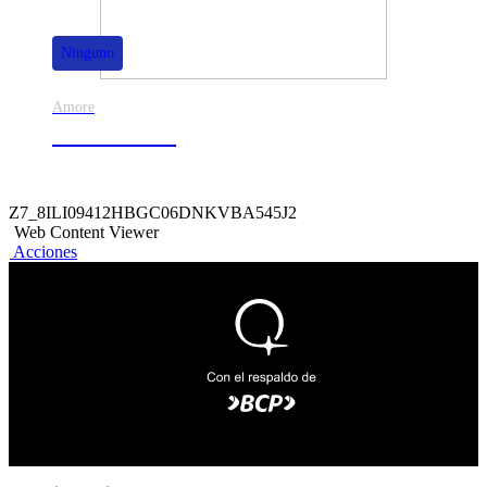
Ninguno
Amore
50% de dscto.
Z7_8ILI09412HBGC06DNKVBA545J2
Web Content Viewer
Acciones