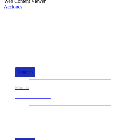
Web Content Viewer
Acciones
También te puede interesar
Ninguno
Morelia
30% de dscto.