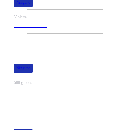
Ninguno
Violetta
40% de dscto.
Ninguno
500 grados
80% de dscto.