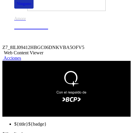
Ninguno
Amore
50% de dscto.
Z7_8ILI09412HBGC06DNKVBA5OFV5
Web Content Viewer
Acciones
${title}
${badge}