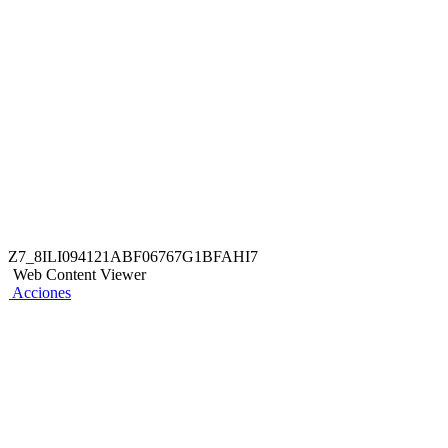
Z7_8ILI094121ABF06767G1BFAHI7
Web Content Viewer
Acciones
También te puede interesar