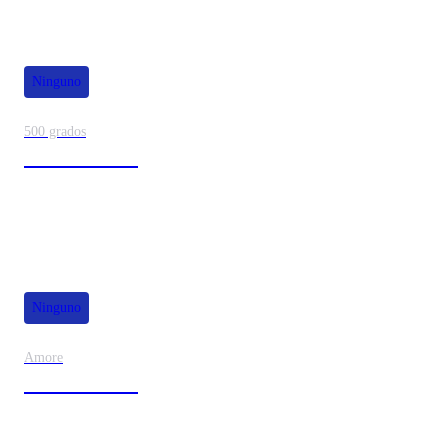
Ninguno
500 grados
80% de dscto.
Ninguno
Amore
50% de dscto.