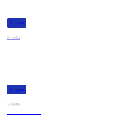
Ninguno
Morelia
30% de dscto.
Ninguno
Violetta
40% de dscto.