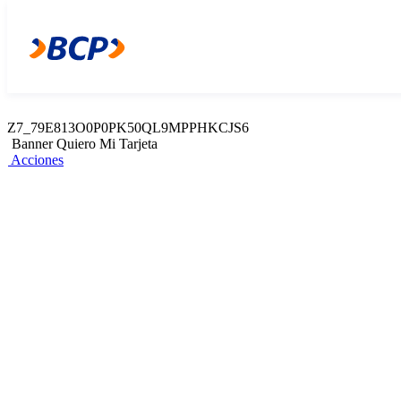
Z7_79E813O0P0PK50QL9MPPHKCJS4
Web Content Viewer
Acciones
Z7_79E813O0P0PK50QL9MPPHKCJS6
Banner Quiero Mi Tarjeta
Acciones
Cashback en
farmacias y
supermercados
Al obtener una Tarjeta BCP durante
enero
¡Obtenla aquí!