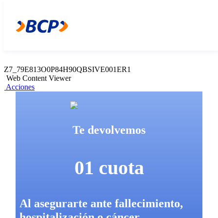
Z7_79E813O0P84H90QBSIVE001ER2
Web Content Viewer
Acciones
Z7_79E813O0P84H90QBSIVE001ER1
Web Content Viewer
Acciones
Te devolvemos
01 cuota
Al asegurarte ante fallecimiento,
hospitalización o cáncer