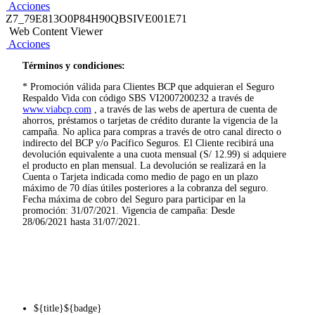
Para la Cobertura Indemnización por Cancer:
Acciones
¿Qué hago? / ¿Qué hace mi beneficiario?
el seguro?
Z7_79E813O0P84H90QBSIVE001E71
Si tuviste cáncer antes de la contratación del
Cáncer de piel, salvo melanoma maligno.
Web Content Viewer
Llama al
01 311-9898
, anexo
*230
seguro y lo superaste no se considera como una
Acciones
Túmores benignos.
enfermedad preexistente por lo que puedes
Términos y condiciones:
¿Qué documentos debo presentar?
contratar el seguro y usar la cobertura si te
Para la Cobertura Renta Hospitalaria
diagnostican otro cáncer.
* Promoción válida para Clientes BCP que adquieran el Seguro
-
Certificado médico
Una copia del
Informe médico
o
Respaldo Vida con código SBS VI2007200232 a través de
¿Puedo asegurar a otra persona?
Enfermedades contagiosas epidémicas que
www.viabcp.com
, a través de las webs de apertura de cuenta de
de defunción
Examen
historia clínica
El seguro solo es para la persona que lo contrata,
ahorros, préstamos o tarjetas de crédito durante la vigencia de la
requieres aislamiento.
completo.
anatomopatológico
indicando las causas,
podrías recomendarle a un familiar y/o
campaña. No aplica para compras a través de otro canal directo o
indirecto del BCP y/o Pacífico Seguros. El Cliente recibirá una
- Copia de la
Historia
realizado por un
diagnóstico, fecha de
conocido(a) que compre uno a través de Víabcp.
devolución equivalente a una cuota mensual (S/ 12.99) si adquiere
clínica
completa.
médico patólogo
ingreso y fecha de
¿Cómo puedo cambiar mi plan o medio de
el producto en plan mensual. La devolución se realizará en la
Actividades de Riesgo
acreditado.
alta.
Cuenta o Tarjeta indicada como medio de pago en un plazo
pago?
máximo de 70 días útiles posteriores a la cobranza del seguro.
Además,
si el
Tienes que llamarnos a banca por teléfono al 01
Para todas las coberturas:
Fecha máxima de cobro del Seguro para participar en la
fallecimiento es
311 9898, anexo *230.
promoción: 31/07/2021. Vigencia de campaña: Desde
Práctica de deportes de alto riesgo: deportes que
accidental
se deberá
28/06/2021 hasta 31/07/2021.
¿Qué sucede si quiero cancelar el seguro?
ponen en serio riesgo la vida del asegurado.
presentar:
Plan mensual: El contrato se considerará resuelto
Servicio militar y/o policial de cualquier tipo.
- Protocolo de
en el plazo de treinta (30) días calendario contados
Estado etílico.
Necropsia Completo.
a partir del día en que reciba la comunicación
Uso de alucinógenos, drogas y/o estupefacientes.
- Atestado o Informe
informándosele sobre esta decisión.
Accidentes aéreos no comerciales.
Policial completo.
Plan Anual: Se le devuelva la prima cobradas por
${title}
${badge}
- Resultado del