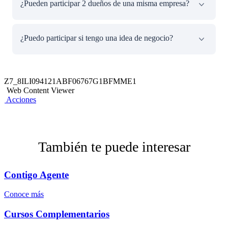
¿Pueden participar 2 dueños de una misma empresa?
formal y cuente con RUC 10 de persona natural con
negocio o RUC 20 activo y habido.
Solo se permitirá un participante por empresa. Si es una
¿Puedo participar si tengo una idea de negocio?
persona natural con negocio, el titular debe ser el propio
participante; si es una persona jurídica, el propietario o
accionista.
No es posible. El programa está dirigido únicamente a
personas con negocios en funcionamiento.
Z7_8ILI094121ABF06767G1BFMME1
Web Content Viewer
Acciones
También te puede interesar
Contigo Agente
Conoce más
Cursos Complementarios