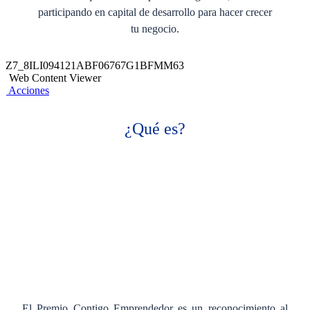
participando en capital de desarrollo para hacer crecer
tu negocio.
Z7_8ILI094121ABF06767G1BFMM63
Web Content Viewer
Acciones
¿Qué es?
El Premio Contigo Emprendedor es un reconocimiento al