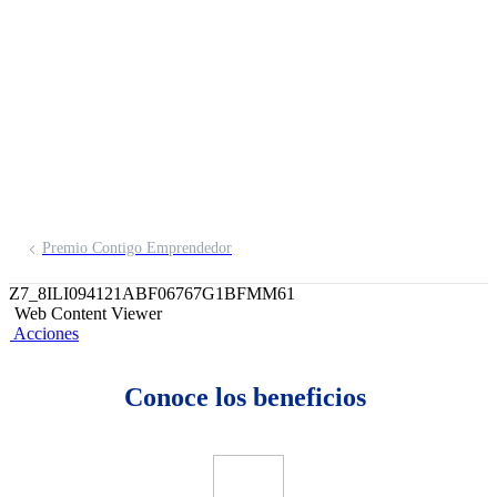
Emprendedor
Inscríbete aquí
Premio Contigo Emprendedor
Z7_8ILI094121ABF06767G1BFMM61
Web Content Viewer
Acciones
Conoce los beneficios