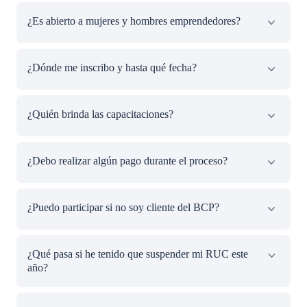
Ser propietario de una microempresa en actividad
¿Es abierto a mujeres y hombres emprendedores?
Contar con RUC
Haber vendido hasta 742,500 soles en 2023
Contar con menos de 10 trabajadores en tu
Sí. Consideramos que la necesidad de capacitación es
¿Dónde me inscribo y hasta qué fecha?
negocio
grande y todos los emprendedores peruanos deben poder
acceder a ella gratuitamente para seguir impulsando sus
negocios.
Debes llenar el formulario de inscripción en esta web o a
¿Quién brinda las capacitaciones?
través del formulario de Facebook e Instagram del BCP y
Aprenda. Las inscripciones están abiertas hasta el 16 de
agosto.
Las clases magistrales serán impartidas por expertos y los
¿Debo realizar algún pago durante el proceso?
talleres prácticos serán facilitados por colaboradores del
banco, como parte del programa de voluntariado
corporativo Voluntarios BCP.
No, la participación en el premio es completamente
¿Puedo participar si no soy cliente del BCP?
gratuita y durante todo el proceso no se solicita ningún
pago bajo ningún concepto.
El premio es abierto y gratuito para todos los
¿Qué pasa si he tenido que suspender mi RUC este
emprendedores que deseen capacitarse sean o no clientes
año?
del BCP.
Para participar es necesario que tu microempresa sea