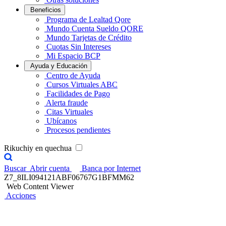
Beneficios
Programa de Lealtad Qore
Mundo Cuenta Sueldo QORE
Mundo Tarjetas de Crédito
Cuotas Sin Intereses
Mi Espacio BCP
Ayuda y Educación
Centro de Ayuda
Cursos Virtuales ABC
Facilidades de Pago
Alerta fraude
Citas Virtuales
Ubícanos
Procesos pendientes
Rikuchiy en quechua
Buscar
Abrir cuenta
Banca por Internet
Z7_8ILI094121ABF06767G1BFMM62
Web Content Viewer
Acciones
Premio Contigo