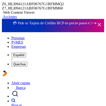
Z6_8ILI094121ABF06767G1BFMMQ2
Z7_8ILI094121ABF06767G1BFMM60
Web Content Viewer
Acciones
💳 Pide tu Tarjeta de Crédito BCP en pocos pasos 👉
Personas
PyMES
Empresas
Español
/
Quechua
Abrir cuenta
Banca
Buscar