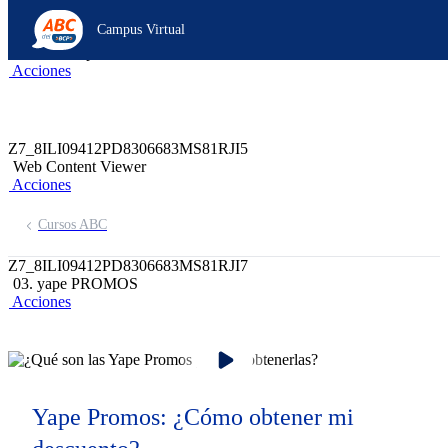
Z6_8ILI09412PD8306683MS81RJ21
Campus Virtual
Z7_8ILI09412PD8306683MS81RJI6
header-campus-virtual-abc
Acciones
Z7_8ILI09412PD8306683MS81RJI5
Web Content Viewer
Acciones
Cursos ABC
Z7_8ILI09412PD8306683MS81RJI7
03. yape PROMOS
Acciones
Yape Promos: ¿Cómo obtener mi