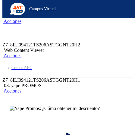
Z6_8ILI094121TS206ASTGGNT2014
Campus Virtual
Z7_8ILI094121TS206ASTGGNT20H0
header-campus-virtual-abc
Acciones
Z7_8ILI094121TS206ASTGGNT20H2
Web Content Viewer
Acciones
Cursos ABC
Z7_8ILI094121TS206ASTGGNT20H1
03. yape PROMOS
Acciones