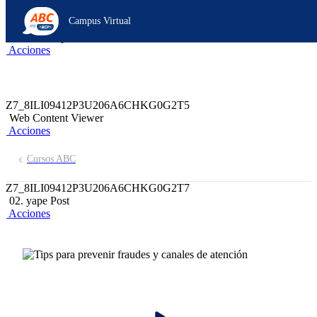
Z6_8ILI09412P3U206A6CHKG0G2D1
Campus Virtual
Z7_8ILI09412P3U206A6CHKG0G2T6
header-campus-virtual-abc
Acciones
Z7_8ILI09412P3U206A6CHKG0G2T5
Web Content Viewer
Acciones
Cursos ABC
Z7_8ILI09412P3U206A6CHKG0G2T7
02. yape Post
Acciones