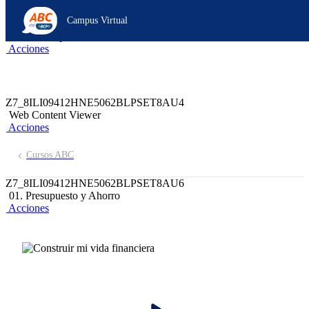
Z6_8ILI09412HNE5062BLPSET8AE0
Campus Virtual
Z7_8ILI09412HNE5062BLPSET8AE7
header-campus-virtual-abc
Acciones
Z7_8ILI09412HNE5062BLPSET8AU4
Web Content Viewer
Acciones
Cursos ABC
Z7_8ILI09412HNE5062BLPSET8AU6
01. Presupuesto y Ahorro
Acciones