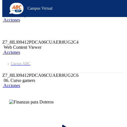
Z6_8ILI09412PDCA06CUAER8UG2K0
Campus Virtual
Z7_8ILI09412PDCA06CUAER8UG2K7
header-campus-virtual-abc
Acciones
Z7_8ILI09412PDCA06CUAER8UG2C4
Web Content Viewer
Acciones
Cursos ABC
Z7_8ILI09412PDCA06CUAER8UG2C6
06. Curso gamers
Acciones