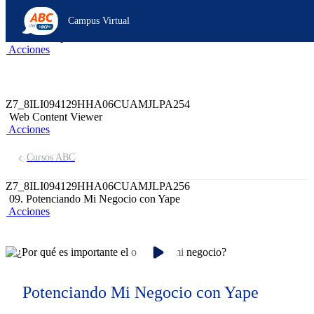
Z6_8ILI094129HHA06CUAMJLPA291
Campus Virtual
Z7_8ILI094129HHA06CUAMJLPA2P7
header-campus-virtual-abc
Acciones
Z7_8ILI094129HHA06CUAMJLPA254
Web Content Viewer
Acciones
Cursos ABC
Z7_8ILI094129HHA06CUAMJLPA256
09. Potenciando Mi Negocio con Yape
Acciones
Potenciando Mi Negocio con Yape