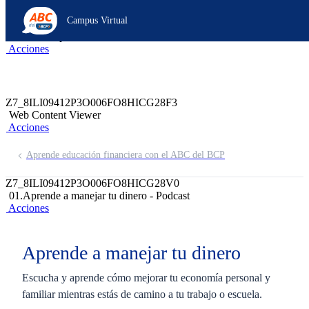
Z6_8ILI09412P3O006FO8HICG28N5
Campus Virtual
Z7_8ILI09412P3O006FO8HICG28F1
header-campus-virtual-abc
Acciones
Z7_8ILI09412P3O006FO8HICG28F3
Web Content Viewer
Acciones
Aprende educación financiera con el ABC del BCP
Z7_8ILI09412P3O006FO8HICG28V0
01.Aprende a manejar tu dinero - Podcast
Acciones
Aprende a manejar tu dinero
Escucha y aprende cómo mejorar tu economía personal y
familiar mientras estás de camino a tu trabajo o escuela.