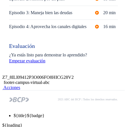
Episodio 3: Maneja bien las deudas
20 min
Episodio 4: Aprovecha los canales digitales
16 min
Evaluación
¿Ya estás listo para demostrar lo aprendido?
Empezar evaluación
Z7_8ILI09412P3O006FO8HICG28V2
footer-campus-virtual-abc
Acciones
2021 ABC del BCP | Todos los derechos reservados.
${title}
${badge}
${loading}