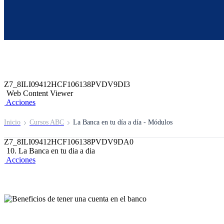
Z6_8ILI09412HCF106138PVDV9D25
Z7_8ILI09412HCF106138PVDV9DI1
header-campus-virtual-abc
Acciones
Z7_8ILI09412HCF106138PVDV9DI3
Web Content Viewer
Acciones
Inicio
Cursos ABC
La Banca en tu día a día - Módulos
Z7_8ILI09412HCF106138PVDV9DA0
10. La Banca en tu dia a dia
Acciones