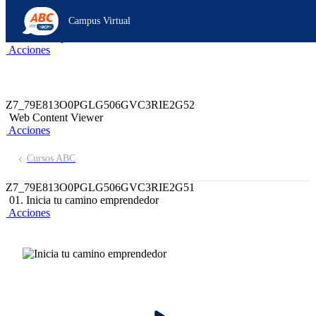
Z6_79E813O0PGLG506GVC3RIE2GP4
Campus Virtual
Z7_79E813O0PGLG506GVC3RIE2G50
header-campus-virtual-abc
Acciones
Z7_79E813O0PGLG506GVC3RIE2G52
Web Content Viewer
Acciones
Cursos ABC
Z7_79E813O0PGLG506GVC3RIE2G51
01. Inicia tu camino emprendedor
Acciones