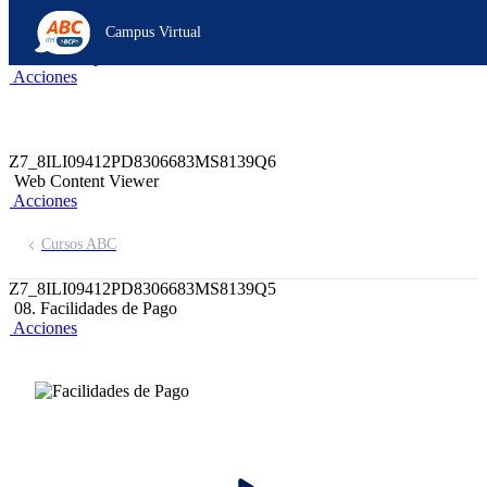
Z6_8ILI09412PD8306683MS8139A2
Campus Virtual
Z7_8ILI09412PD8306683MS8139Q4
header-campus-virtual-abc
Acciones
Z7_8ILI09412PD8306683MS8139Q6
Web Content Viewer
Acciones
Cursos ABC
Z7_8ILI09412PD8306683MS8139Q5
08. Facilidades de Pago
Acciones