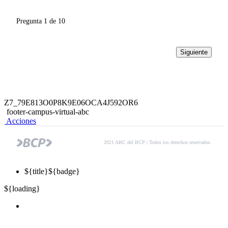
Pregunta 1 de 10
Siguiente
Z7_79E813O0P8K9E06OCA4J592OR6
footer-campus-virtual-abc
Acciones
2021 ABC del BCP | Todos los derechos reservados.
${title}
${badge}
${loading}