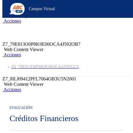
Z6_79E813O0P8K9E06OCA4J592OJ3
Campus Virtual
Z7_79E813O0P8K9E06OCA4J592OB5
header-campus-virtual-abc
Acciones
Z7_79E813O0P8K9E06OCA4J592OB7
Web Content Viewer
Acciones
Z6_79E813O0P8K9E06OCA4J592GC0
Z7_8ILI09412PFL7064OB3U5N2001
Web Content Viewer
Acciones
EVALUACIÓN
Créditos Financieros