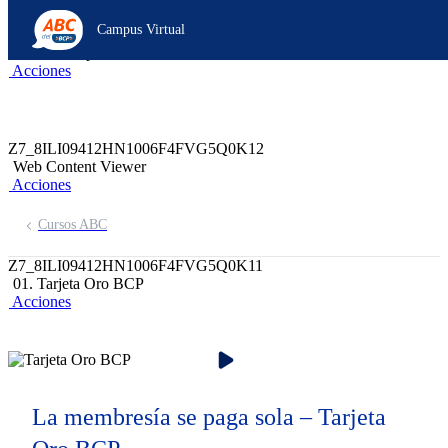
Z6_8ILI09412HN1006F4FVG5Q0KU4
Campus Virtual
Z7_8ILI09412HN1006F4FVG5Q0K10
header-campus-virtual-abc
Acciones
Z7_8ILI09412HN1006F4FVG5Q0K12
Web Content Viewer
Acciones
Cursos ABC
Z7_8ILI09412HN1006F4FVG5Q0K11
01. Tarjeta Oro BCP
Acciones
La membresía se paga sola – Tarjeta