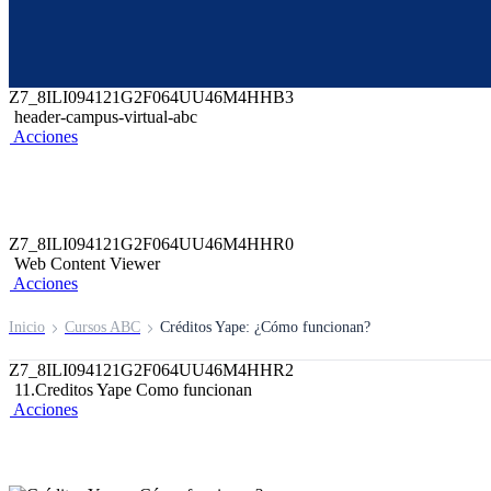
Z6_8ILI094121G2F064UU46M4HHJ7
Z7_8ILI09412HBGC06DNKVBA5G9L5
66.Campus ABC
Acciones
Z7_8ILI094121G2F064UU46M4HHB3
header-campus-virtual-abc
Acciones
Z7_8ILI094121G2F064UU46M4HHR0
Web Content Viewer
Acciones
Inicio
Cursos ABC
Créditos Yape: ¿Cómo funcionan?
Z7_8ILI094121G2F064UU46M4HHR2
11.Creditos Yape Como funcionan
Acciones