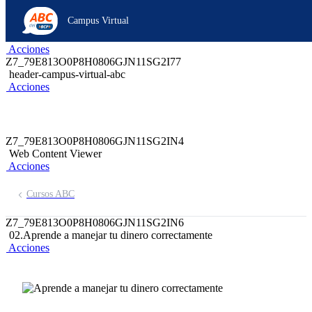
Z6_79E813O0P8H0806GJN11SG2I70
Campus Virtual
Z7_8ILI09412PHG80659JUM0KE0F5
Web Content Viewer
Acciones
Z7_79E813O0P8H0806GJN11SG2I77
header-campus-virtual-abc
Acciones
Z7_79E813O0P8H0806GJN11SG2IN4
Web Content Viewer
Acciones
Cursos ABC
Z7_79E813O0P8H0806GJN11SG2IN6
02.Aprende a manejar tu dinero correctamente
Acciones