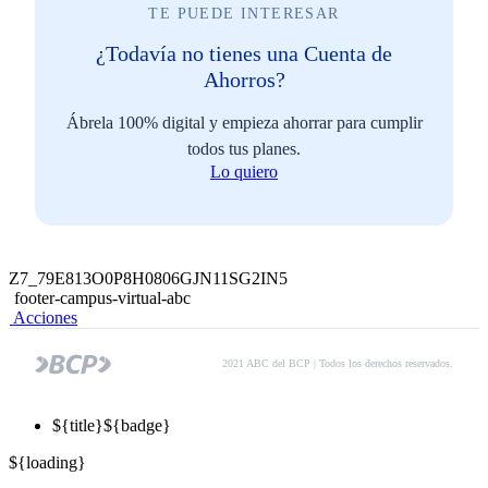
TE PUEDE INTERESAR
¿Todavía no tienes una Cuenta de
Ahorros?
Ábrela 100% digital y empieza ahorrar para cumplir
todos tus planes.
Lo quiero
Z7_79E813O0P8H0806GJN11SG2IN5
footer-campus-virtual-abc
Acciones
2021 ABC del BCP | Todos los derechos reservados.
${title}
${badge}
${loading}