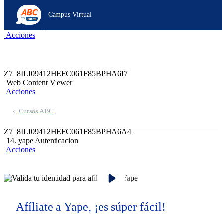
Z6_8ILI09412HEFC061F85BPHA623
Campus Virtual
Z7_8ILI09412HEFC061F85BPHA6I5
header-campus-virtual-abc
Acciones
Z7_8ILI09412HEFC061F85BPHA6I7
Web Content Viewer
Acciones
Cursos ABC
Z7_8ILI09412HEFC061F85BPHA6A4
14. yape Autenticacion
Acciones
Afíliate a Yape, ¡es súper fácil!