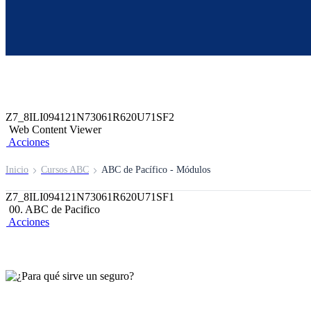
Z6_8ILI094121N73061R620U71SN4
Z7_8ILI094121N73061R620U71SF0
header-campus-virtual-abc
Acciones
Z7_8ILI094121N73061R620U71SF2
Web Content Viewer
Acciones
Inicio
Cursos ABC
ABC de Pacífico - Módulos
Z7_8ILI094121N73061R620U71SF1
00. ABC de Pacifico
Acciones