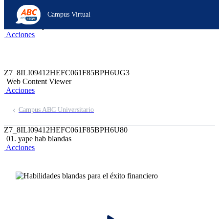
Z6_8ILI09412HEFC061F85BPH6U05
Campus Virtual
Z7_8ILI09412HEFC061F85BPH6UG1
header-campus-virtual-abc
Acciones
Z7_8ILI09412HEFC061F85BPH6UG3
Web Content Viewer
Acciones
Campus ABC Universitario
Z7_8ILI09412HEFC061F85BPH6U80
01. yape hab blandas
Acciones