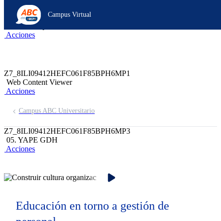
Z6_8ILI09412HEFC061F85BPH6M96
Campus Virtual
Z7_8ILI09412HEFC061F85BPH6MP2
header-campus-virtual-abc
Acciones
Z7_8ILI09412HEFC061F85BPH6MP1
Web Content Viewer
Acciones
Campus ABC Universitario
Z7_8ILI09412HEFC061F85BPH6MP3
05. YAPE GDH
Acciones
Educación en torno a gestión de