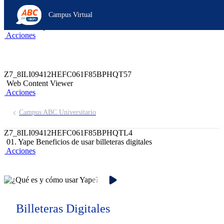
Z6_8ILI09412HEFC061F85BPHQTP3
Campus Virtual
Z7_8ILI09412HEFC061F85BPHQT55
header-campus-virtual-abc
Acciones
Z7_8ILI09412HEFC061F85BPHQT57
Web Content Viewer
Acciones
Campus ABC Universitario
Z7_8ILI09412HEFC061F85BPHQTL4
01. Yape Beneficios de usar billeteras digitales
Acciones
Billeteras Digitales