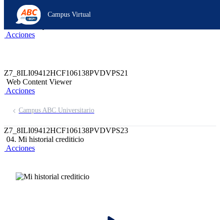
Z6_8ILI09412HCF106138PVDVPSS6
Campus Virtual
Z7_8ILI09412HCF106138PVDVPS22
header-campus-virtual-abc
Acciones
Z7_8ILI09412HCF106138PVDVPS21
Web Content Viewer
Acciones
Campus ABC Universitario
Z7_8ILI09412HCF106138PVDVPS23
04. Mi historial crediticio
Acciones